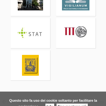
Questo sito fa uso dei cookie soltanto per facilitare la
© 2026 Zona Pastorale di Mezzolombardo Parrocchia Santa