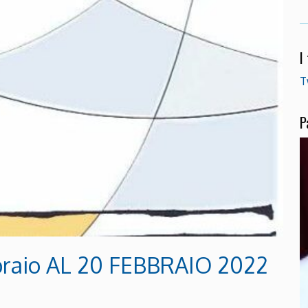
I
T
P
raio AL 20 FEBBRAIO 2022