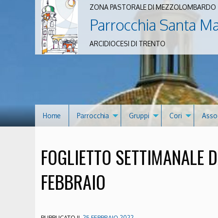
ZONA PASTORALE DI MEZZOLOMBARDO
Parrocchia Santa M
ARCIDIOCESI DI TRENTO
Home
Parrocchia
Gruppi
Cori
Asso
FOGLIETTO SETTIMANALE D
FEBBRAIO
PUBBLICATO IL
25 FEBBRAIO 2022