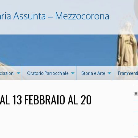
aria Assunta – Mezzocorona
ciazioni
Oratorio Parrocchiale
Storia e Arte
Frammenti 
M
AL 13 FEBBRAIO AL 20