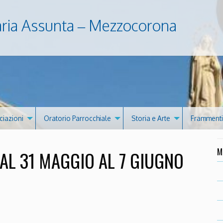
aria Assunta – Mezzocorona
ciazioni
Oratorio Parrocchiale
Storia e Arte
Frammenti 
M
AL 31 MAGGIO AL 7 GIUGNO