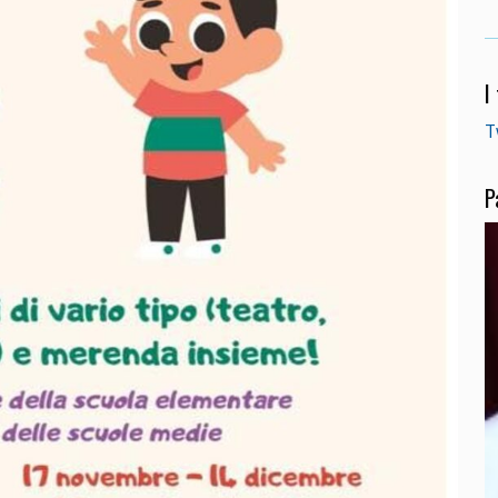
I
T
P