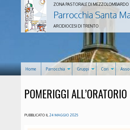
ZONA PASTORALE DI MEZZOLOMBARDO
Parrocchia Santa M
ARCIDIOCESI DI TRENTO
Home
Parrocchia
Gruppi
Cori
Asso
POMERIGGI ALL’ORATORIO
PUBBLICATO IL
24 MAGGIO 2025