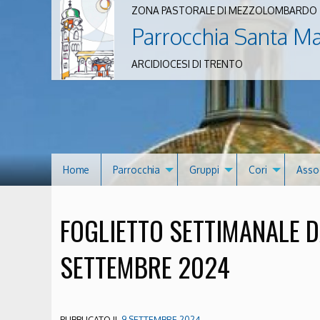
ZONA PASTORALE DI MEZZOLOMBARDO
Parrocchia Santa M
ARCIDIOCESI DI TRENTO
Home
Parrocchia
Gruppi
Cori
Asso
FOGLIETTO SETTIMANALE D
SETTEMBRE 2024
PUBBLICATO IL
9 SETTEMBRE 2024