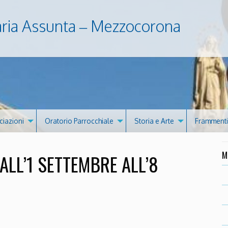
aria Assunta – Mezzocorona
ciazioni
Oratorio Parrocchiale
Storia e Arte
Frammenti 
M
ALL’1 SETTEMBRE ALL’8