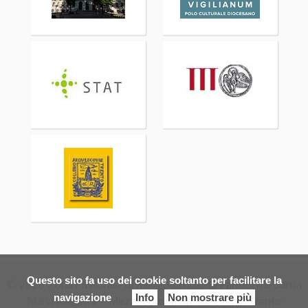
Questo sito fa uso dei cookie soltanto per facilitare la
© 2026 Zona Pastorale di Mezzolombardo Parrocchia Santa
navigazione
Info
Non mostrare più
Maria Assunta – Mezzocorona Arcidiocesi di Trento