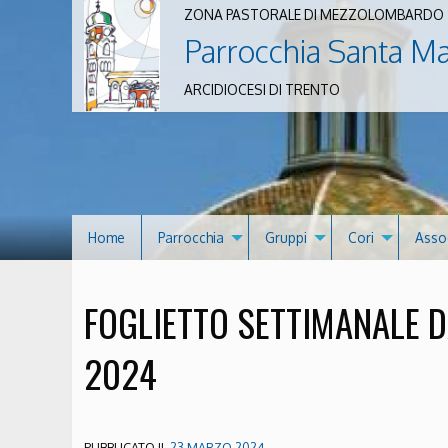
ZONA PASTORALE DI MEZZOLOMBARDO
Parrocchia Santa M
ARCIDIOCESI DI TRENTO
Home
Parrocchia
Gruppi
Cori
Asso
FOGLIETTO SETTIMANALE D
2024
PUBBLICATO IL
23 MARZO 2024