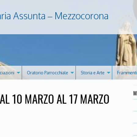
aria Assunta – Mezzocorona
ciazioni
Oratorio Parrocchiale
Storia e Arte
Frammenti 
M
AL 10 MARZO AL 17 MARZO