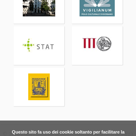
Questo sito fa uso dei cookie soltanto per facilitare la
© 2026 Zona Pastorale di Mezzolombardo Parrocchia Santa