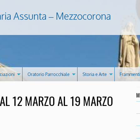
aria Assunta – Mezzocorona
ciazioni
Oratorio Parrocchiale
Storia e Arte
Frammenti 
M
AL 12 MARZO AL 19 MARZO