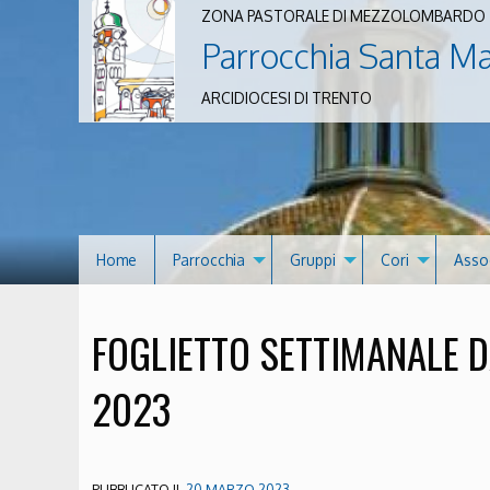
ZONA PASTORALE DI MEZZOLOMBARDO
Parrocchia Santa M
ARCIDIOCESI DI TRENTO
Home
Parrocchia
Gruppi
Cori
Asso
FOGLIETTO SETTIMANALE D
2023
PUBBLICATO IL
20 MARZO 2023