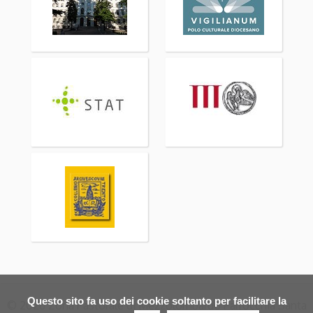
Questo sito fa uso dei cookie soltanto per facilitare la
© 2026 Zona Pastorale di Mezzolombardo Parrocchia Santa