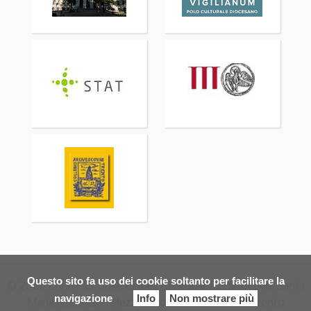
Questo sito fa uso dei cookie soltanto per facilitare la
© 2026 Zona Pastorale di Mezzolombardo Parrocchia Santa
navigazione
Info
Non mostrare più
Maria Assunta – Mezzocorona Arcidiocesi di Trento