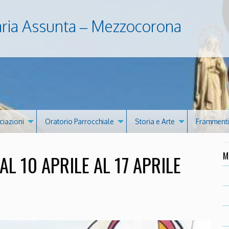
aria Assunta – Mezzocorona
ciazioni
Oratorio Parrocchiale
Storia e Arte
Frammenti 
M
L 10 APRILE AL 17 APRILE