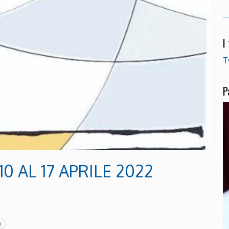
I
T
P
0 AL 17 APRILE 2022
I