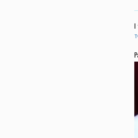
I
T
P