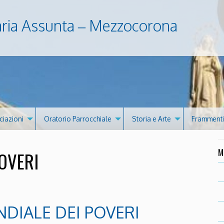
aria Assunta – Mezzocorona
ciazioni
Oratorio Parrocchiale
Storia e Arte
Frammenti 
M
OVERI
DIALE DEI POVERI