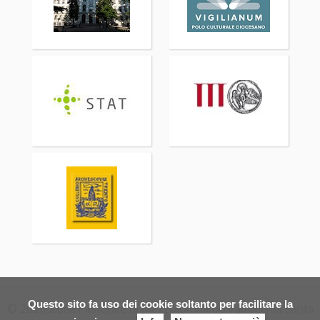
Questo sito fa uso dei cookie soltanto per facilitare la
© 2026 Zona Pastorale di Mezzolombardo Parrocchia Santa