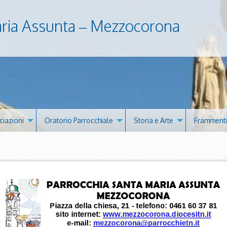
aria Assunta – Mezzocorona
ciazioni
Oratorio Parrocchiale
Storia e Arte
Frammenti 