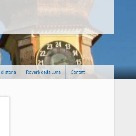
di storia
Roverè della Luna
Contatti