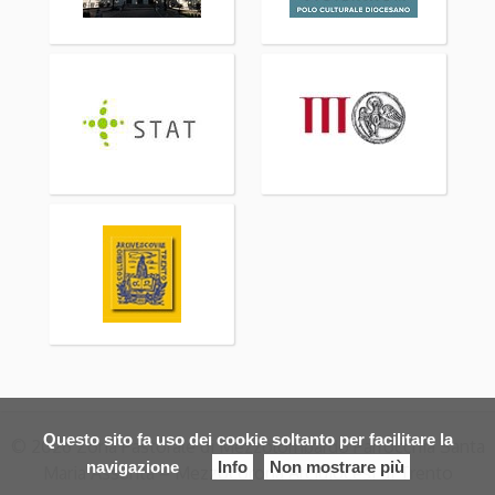
Questo sito fa uso dei cookie soltanto per facilitare la
© 2026 Zona Pastorale di Mezzolombardo Parrocchia Santa
navigazione
Info
Non mostrare più
Maria Assunta – Mezzocorona Arcidiocesi di Trento